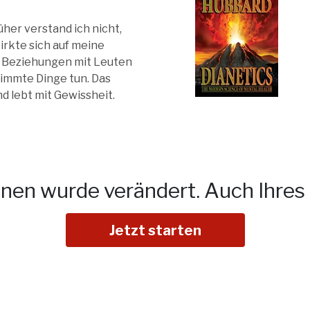
üher verstand ich nicht,
rkte sich auf meine
te Beziehungen mit Leuten
timmte Dinge tun. Das
d lebt mit Gewissheit.
onen wurde verändert.
Auch Ihres 
Jetzt starten