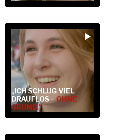
„ICH SCHLUG VIEL
DRAUFLOS –
OHNE
GRUND.“