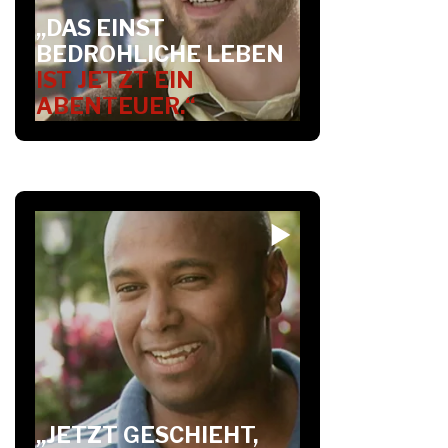
„DAS EINST
BEDROHLICHE LEBEN
IST JETZT EIN
ABENTEUER.“
„JETZT GESCHIEHT,