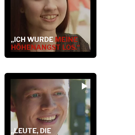
„ICH WURDE
MEINE
HÖHENANGST LOS.“
„LEUTE, DIE