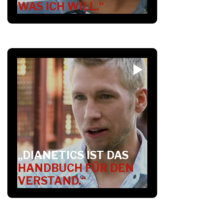
WAS ICH WILL.“
„DIANETICS IST DAS
HANDBUCH FÜR DEN
VERSTAND.“