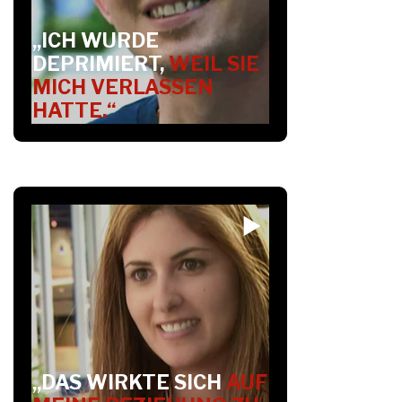
„ICH WURDE
DEPRIMIERT,
WEIL SIE
MICH VERLASSEN
HATTE.“
„DAS WIRKTE SICH
AUF