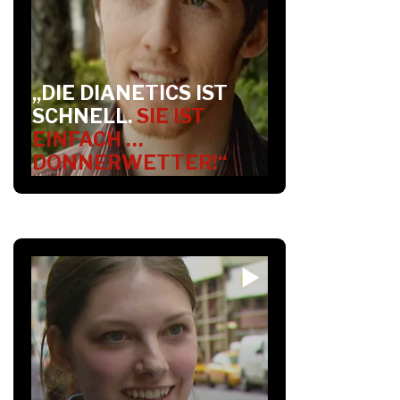
„DIE DIANETICS IST
SCHNELL.
SIE IST
EINFACH …
DONNERWETTER!“