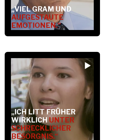
„VIEL GRAM UND
AUFGESTAUTE
EMOTIONEN.“
„ICH LITT FRÜHER
WIRKLICH
UNTER
SCHRECKLICHER
BESORGNIS.“