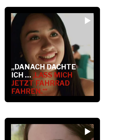
„DANACH DACHTE
ICH …
‚LASS MICH
JETZT FAHRRAD
FAHREN.‘“