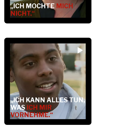
„ICH MOCHTE
MICH
NICHT.“
„ICH KANN ALLES TUN,
WAS
ICH MIR
VORNEHME.“