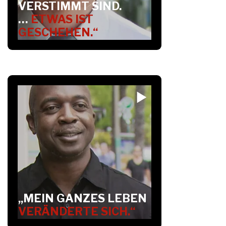
VERSTIMMT SIND.
…
ETWAS IST
GESCHEHEN.“
„MEIN GANZES LEBEN
VERÄNDERTE SICH.“